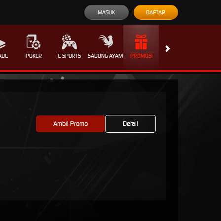
MASUK
DAFTAR
ADE
POKER
E-SPORTS
SABUNG AYAM
PROMOSI
Ambil Promo
Detail