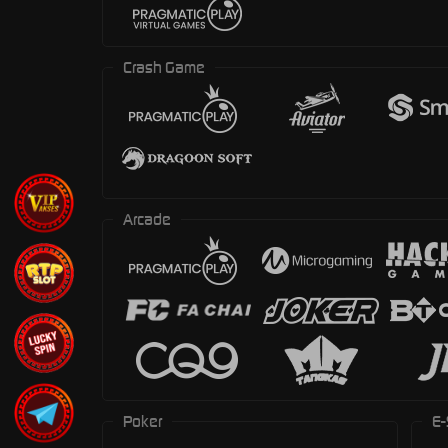
Crash Game
Arcade
Poker
E-