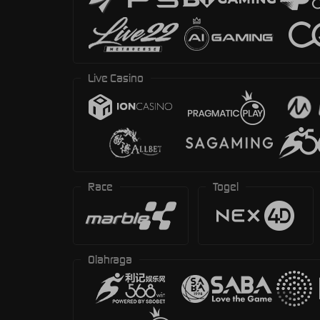
Live Casino
Race
Togel
Olahraga