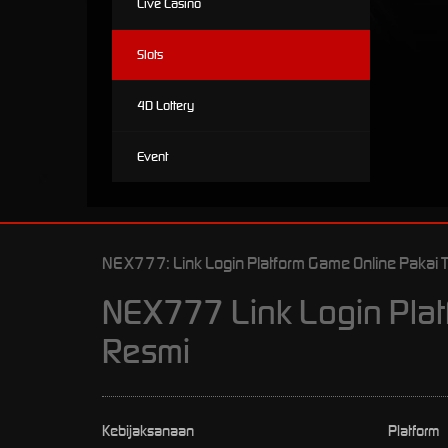
Live Casino
Slots
4D Lottery
Event
NEX777: Link Login Platform Game Online Pakai 
NEX777 Link Login Plat
Resmi
Kebijaksanaan
Platform