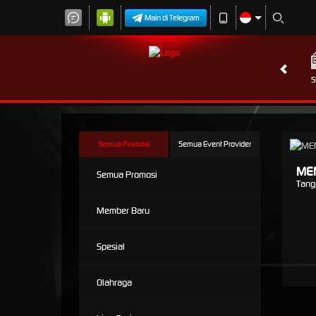
Main di Telegram
HOT GAMES
S
Semua Promosi
Semua Event Provider
MEN
Semua Promosi
Tang
Member Baru
Spesial
Olahraga