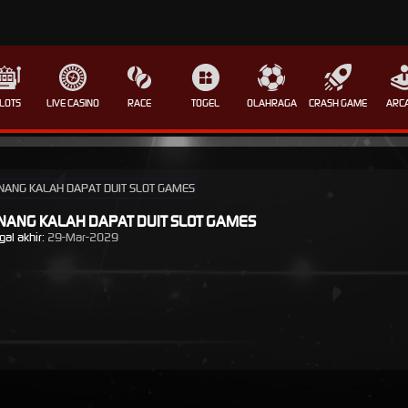
LOTS
LIVE CASINO
RACE
TOGEL
OLAHRAGA
CRASH GAME
ARC
ANG KALAH DAPAT DUIT SLOT GAMES
gal akhir:
29-Mar-2029