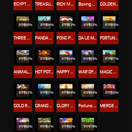
EGYPT BONANZA
TREASURE RAIDERS
RICH ＭAN
Boxing Riches
GOLDEN PANTHER
RTP
88%
RTP
88%
RTP
83%
RTP
93%
RTP
85%
THREE LITTLE PIGS
PANDA DRAGON BOAT
PONG PONG HU
DA LE MEN
FORTUNE KOI
RTP
82%
RTP
88%
RTP
94%
RTP
RTP
ANIMAL RACING
HOT POT PARTY
HAPPY DUO BAO
WAR OF THE UNIVERSE
MAGIC BEANS
RTP
RTP
RTP
RTP
94%
RTP
90%
GOLD RUSH
GRAND BLUE
GLORY OF ROME
Fortune Sheep
MERGE MAGIC
RTP
86%
RTP
81%
RTP
95%
RTP
79%