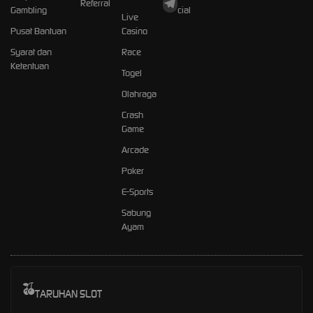
Referral
Gambling
cial
Live
Pusat Bantuan
Casino
Syarat dan
Race
Ketentuan
Togel
Olahraga
Crash
Game
Arcade
Poker
E-Sports
Sabung
Ayam
TARUHAN SLOT