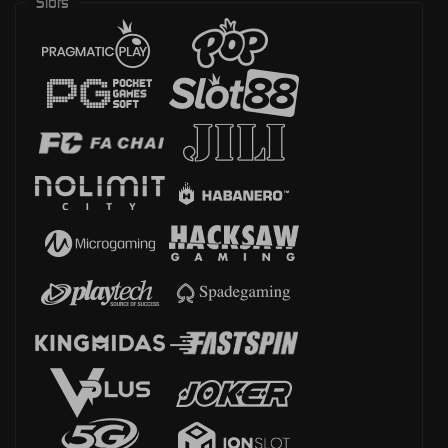
Slots