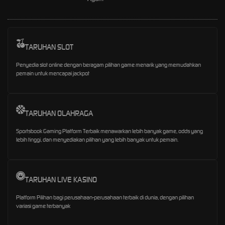
TARUHAN SLOT
Penyedia slot online dengan beragam pilihan game menarik yang memudahkan
pemain untuk mencapai jackpot
TARUHAN OLAHRAGA
Sportsbook Gaming Platform Terbaik menawarkan lebih banyak game, odds yang
lebih tinggi, dan menyediakan pilihan yang lebih banyak untuk pemain.
TARUHAN LIVE KASINO
Platform Pilihan bagi perusahaan-perusahaan terbaik di dunia, dengan pilihan
variasi game terbanyak