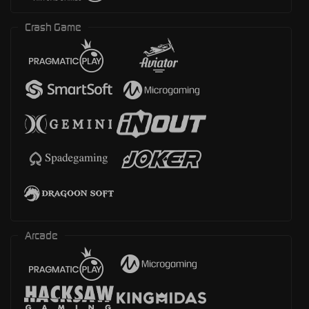
Crash Game
Arcade