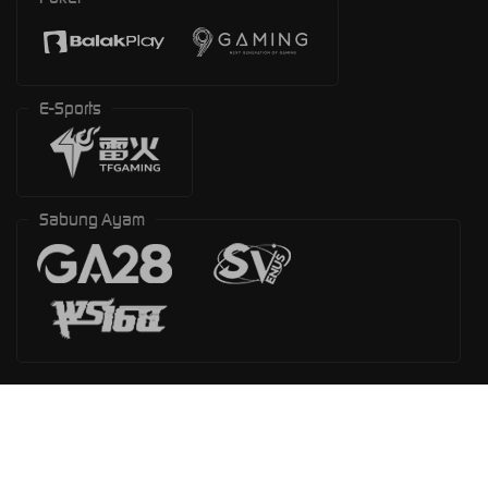
E-Sports
Sabung Ayam