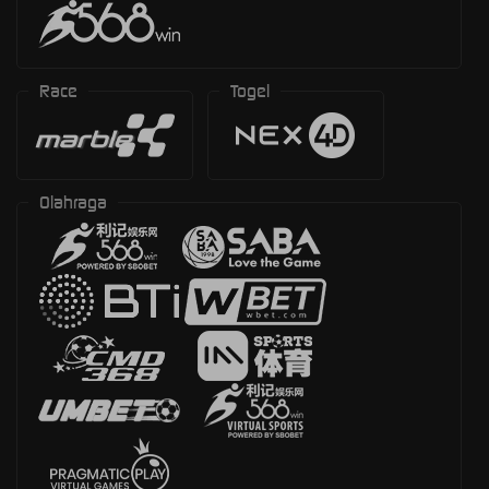
Race
Togel
Olahraga