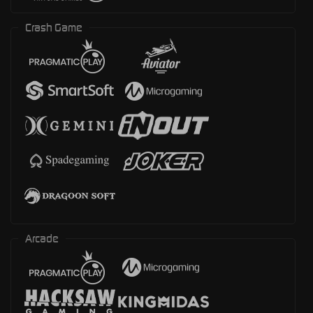
Crash Game
Arcade