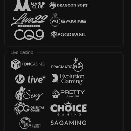
Live Casino