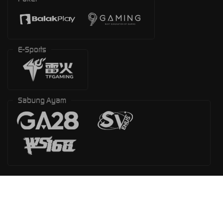
E-Sports
Sabung Ayam