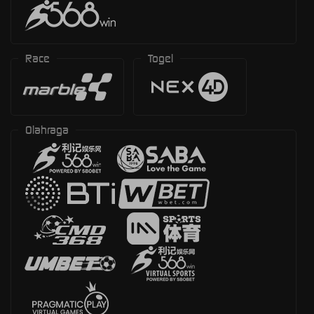
Race
Togel
Olahraga