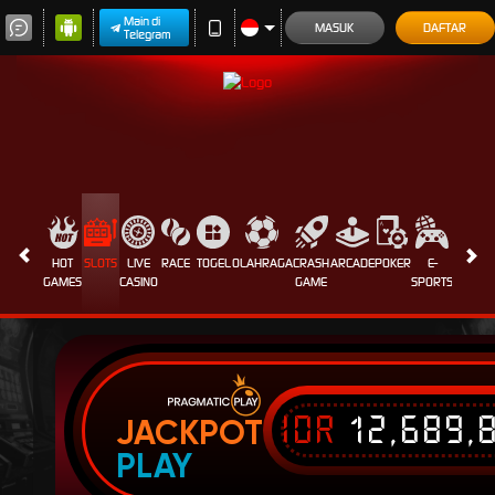
Main di
MASUK
DAFTAR
Telegram
HOT
SLOTS
LIVE
RACE
TOGEL
OLAHRAGA
CRASH
ARCADE
POKER
E-
SABUN
GAMES
CASINO
GAME
SPORTS
AYAM
IDR
12,689,
JACKPOT
PLAY