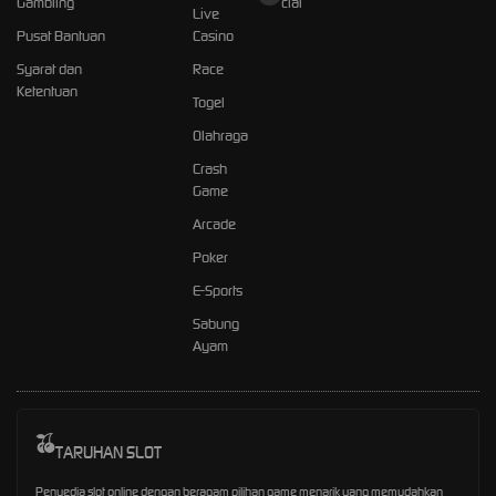
Gambling
cial
Live
Pusat Bantuan
Casino
Syarat dan
Race
Ketentuan
Togel
Olahraga
Crash
Game
Arcade
Poker
E-Sports
Sabung
Ayam
TARUHAN SLOT
Penyedia slot online dengan beragam pilihan game menarik yang memudahkan