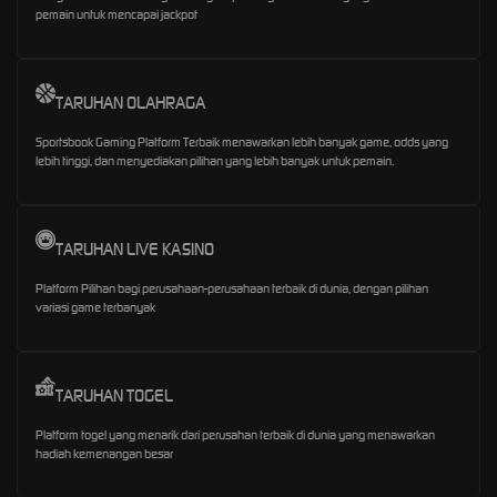
pemain untuk mencapai jackpot
TARUHAN OLAHRAGA
Sportsbook Gaming Platform Terbaik menawarkan lebih banyak game, odds yang
lebih tinggi, dan menyediakan pilihan yang lebih banyak untuk pemain.
TARUHAN LIVE KASINO
Platform Pilihan bagi perusahaan-perusahaan terbaik di dunia, dengan pilihan
variasi game terbanyak
TARUHAN TOGEL
Platform togel yang menarik dari perusahan terbaik di dunia yang menawarkan
hadiah kemenangan besar