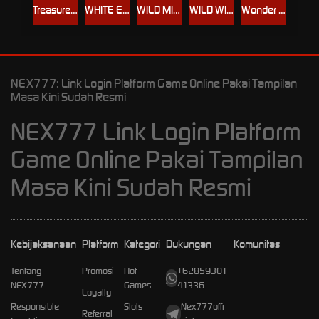
Treasures of Olympus 1000
WHITE ELEPHANT
WILD MINER
WILD WITCH SUGAR BONANZA
Wonder Ace
NEX777: Link Login Platform Game Online Pakai Tampilan
Masa Kini Sudah Resmi
NEX777 Link Login Platform
Game Online Pakai Tampilan
Masa Kini Sudah Resmi
Kebijaksanaan
Platform
Kategori
Dukungan
Komunitas
Tentang
Promosi
Hot
+62859301
NEX777
Games
41336
Loyalty
Responsible
Slots
Nex777offi
Referral