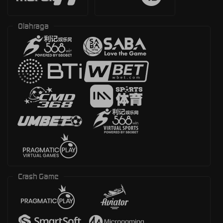
Olahraga
Crash Game