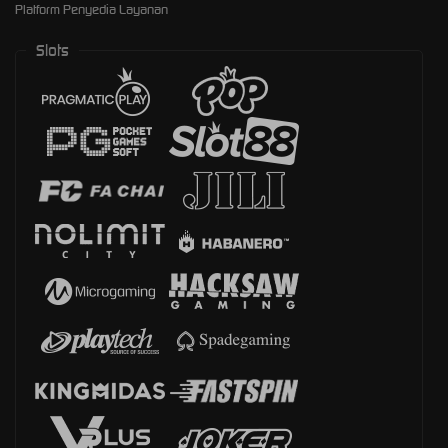
Platform Penyedia Layanan
Slots