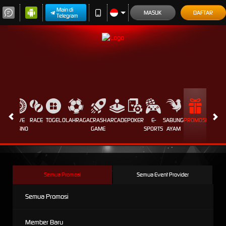
Main di
MASUK
DAFTAR
Telegram
LOTS
LIVE
RACE
TOGEL
OLAHRAGA
CRASH
ARCADE
POKER
E-
SABUNG
PROMOSI
CASINO
GAME
SPORTS
AYAM
Semua Promosi
Semua Event Provider
Semua Promosi
Member Baru