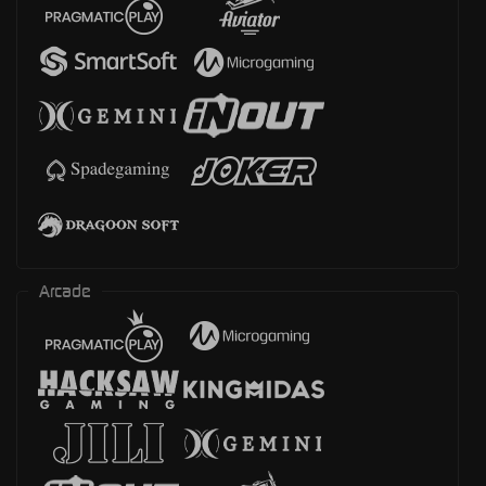
Arcade