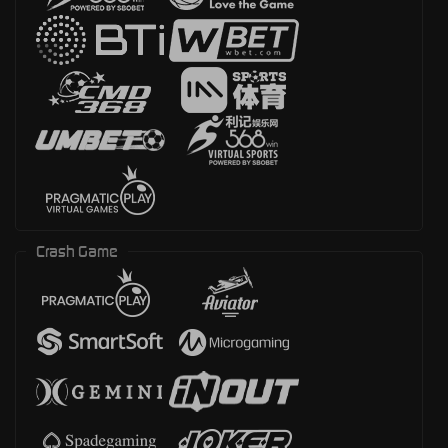
Crash Game