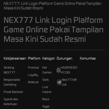
NEX777: Link Login Platform Game Online Pakai Tampilan
Masa Kini Sudah Resmi
NEX777 Link Login Platform
Game Online Pakai Tampilan
Masa Kini Sudah Resmi
Kebijaksanaan
Platform
Kategori
Dukungan
Komunitas
Tentang
Promosi
Hot
+62859301
NEX777
Games
41336
Loyalty
Responsible
Slots
Nex777offi
Referral
Gambling
cial
Live
Pusat Bantuan
Casino
Syarat dan
Race
Ketentuan
Togel