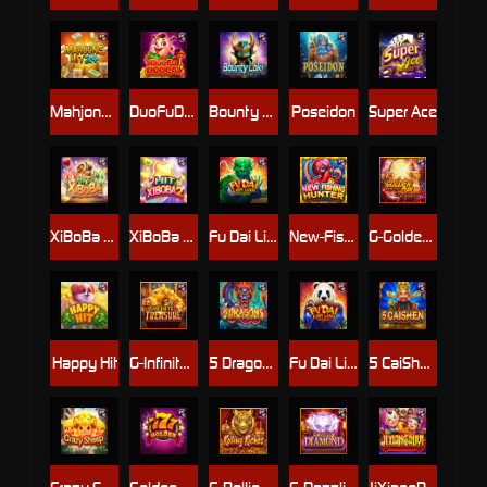
Mahjong Hit 2+
DuoFuDuoCai
Bounty Loki
Poseidon
Super Ace
XiBoBa Hit
XiBoBa Hit2
Fu Dai Lian Lian-Dragon
New-Fishing Hunter
G-GoldenDrum
Happy Hit
G-InfiniteTreasure
5 Dragons(H5)
Fu Dai Lian Lian-Panda
5 CaiShen(H5)