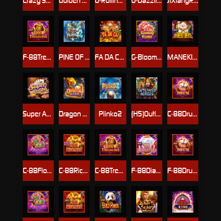
Crazy Sheep
Golden 777(H5)
G-RollingRiches
G-DazzlingDiamond
JiXiangRuYi(H5)
F-88Treasures(H5)
PINE OF PLINKO 2
FA DA CAI(H5)
G-BloomingRiches
MANEKI NEKO(H5)
Super Ace2+
Dragon Arena
Plinko2
(H5)Outlawed Heroes
C-88Drum(H5)
C-88Flower(H5)
C-88Riches(H5)
C-88Treasures(H5)
F-88Diamond(H5)
F-88Drum(H5)