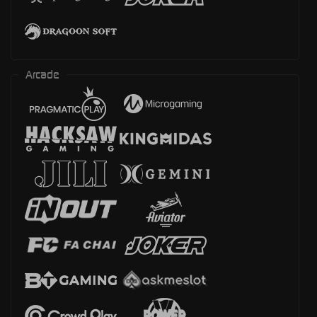
Arcade