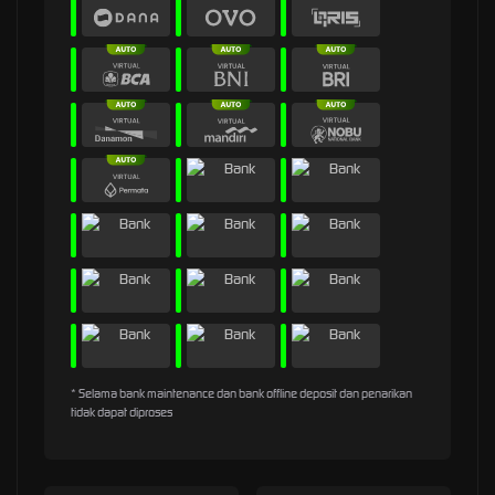
* Selama bank maintenance dan bank offline deposit dan penarikan
tidak dapat diproses