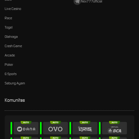
Nex777official
Live Casino
Race
Togel
Olahraga
Crash Game
Arcade
Poker
E-Sports
Sabung Ayam
Komunitas