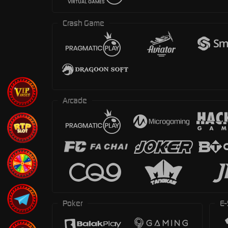
Crash Game
Arcade
Poker
E-