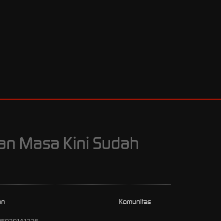
lan Masa Kini Sudah
an
Komunitas