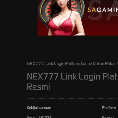
NEX777: Link Login Platform Game Online Pakai 
NEX777 Link Login Plat
Resmi
Kebijaksanaan
Platform
Tentang NEX777
Promosi