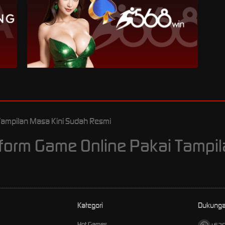
Tampilan Masa Kini Sudah Resmi
form Game Online Pakai Tampi
Kategori
Dukung
Hot Games