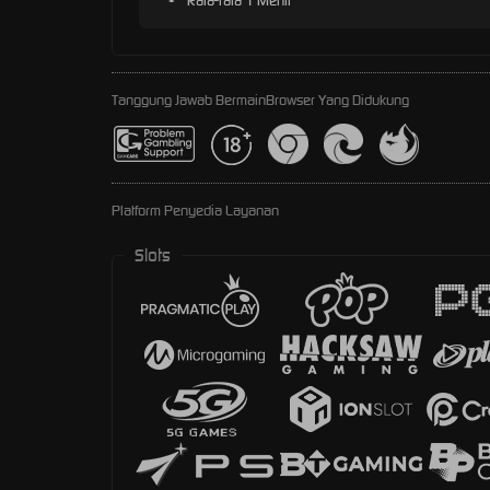
Rata-rata 1 Menit
Tanggung Jawab Bermain
Browser Yang Didukung
Platform Penyedia Layanan
Slots