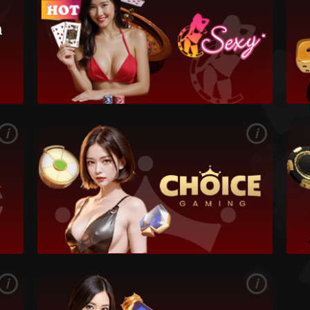
i
i
i
i