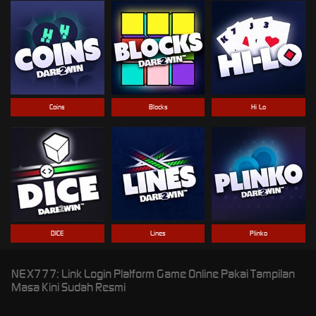
Coins
Blocks
Hi-Lo
DICE
Lines
Plinko
NEX777: Link Login Platform Game Online Pakai Tampilan
Masa Kini Sudah Resmi