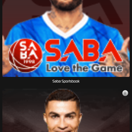
Saba Sportsbook
i