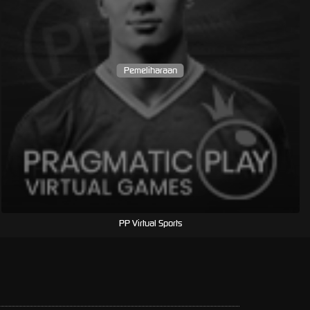
PP Virtual Sports