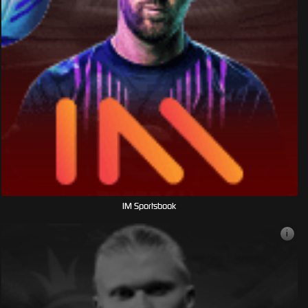
IM Sportsbook
i