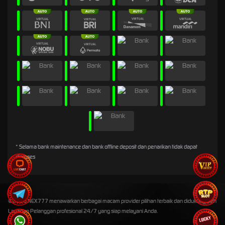
* Selama bank maintenance dan bank offline deposit dan penarikan tidak dapat
diproses
©2026 NEX777 menawarkan berbagai macam provider pilihan terbaik dan didukung oleh
Layanan Pelanggan profesional 24/7 yang siap melayani Anda.