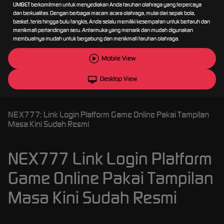
UMBET berkomitmen untuk menyediakan Anda taruhan olahraga yang terpercaya
dan berkualitas. Dengan berbagai macam acara olahraga, mulai dari sepak bola,
basket, tenis hingga bulu tangkis, Anda selalu memiliki kesempatan untuk bertaruh dan
menikmati pertandingan seru. Antarmuka yang menarik dan mudah digunakan
membuatnya mudah untuk bergabung dan menikmati taruhan olahraga.
Mobile View
Desktop View
NEX777: Link Login Platform Game Online Pakai Tampilan
Masa Kini Sudah Resmi
NEX777 Link Login Platform
Game Online Pakai Tampilan
Masa Kini Sudah Resmi