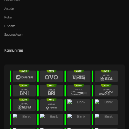
Arcade
Poker
E-Sports
Sabung Ayam
Komunitas